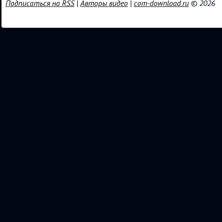
Подписаться на RSS
|
Авторы видео
|
com-download.ru
© 2026