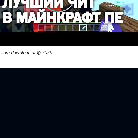
|
com-download.ru
© 2026