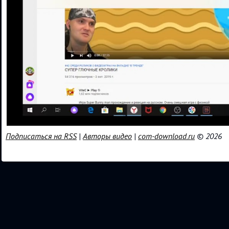
Подписаться на RSS
|
Авторы видео
|
com-download.ru
© 2026