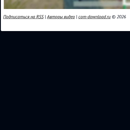
Подписаться на RSS
|
Авторы видео
|
com-download.ru
© 2026