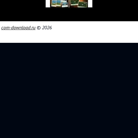
|
com-download.ru
© 2026