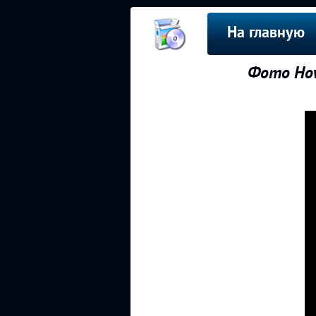
На главную
Фото How