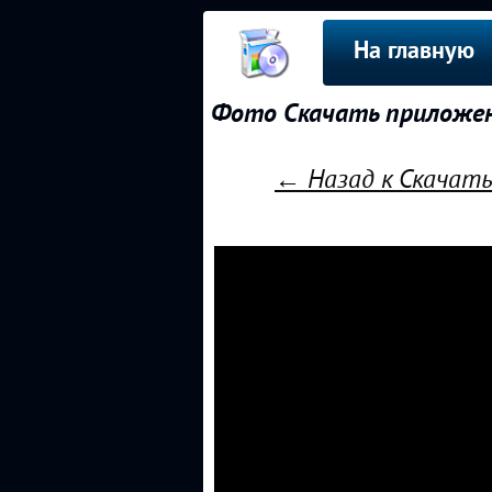
На главную
Фото Скачать приложение
← Назад к Скачать 