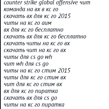
counter strike global offensive чит
команда на вх в кс го
скачать вх для кс го 2015
читы на кс го аим
вх для кс го бесплатно
скачать вх для кс го бесплатно
скачать читы на кс го вх
скачать чит на кс го вх
читы для cs go wh
чит wh для cs go
читы на кс го стим 2015
читы для кс го стим вх
чит для кс го стим вх
вх для кс го пиратка
скачать вх для cs go
читы на кс го пиратка