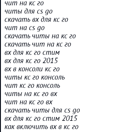
чит на кс го
читы для cs go
скачать вх для кс го
чит на cs go
скачать читы на кс го
скачать чит на кс го
вх для кс го стим
вх для кс го 2015
вх в консоли кс го
читы кс го консоль
чит кс го консоль
читы на кс го вх
чит на кс го вх
скачать читы для cs go
вх для кс го стим 2015
как включить вх в кс го