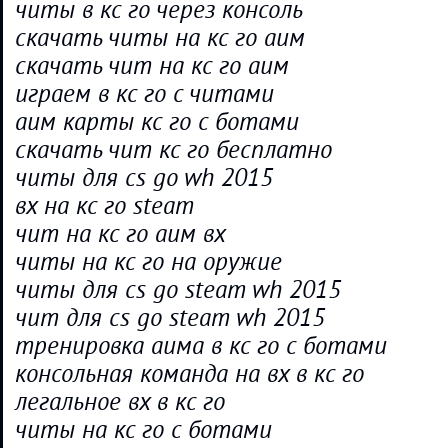
читы в кс го через консоль
скачать читы на кс го аим
скачать чит на кс го аим
играем в кс го с читами
аим карты кс го с ботами
скачать чит кс го бесплатно
читы для cs go wh 2015
вх на кс го steam
чит на кс го аим вх
читы на кс го на оружие
читы для cs go steam wh 2015
чит для cs go steam wh 2015
тренировка аима в кс го с ботами
консольная команда на вх в кс го
легальное вх в кс го
читы на кс го с ботами