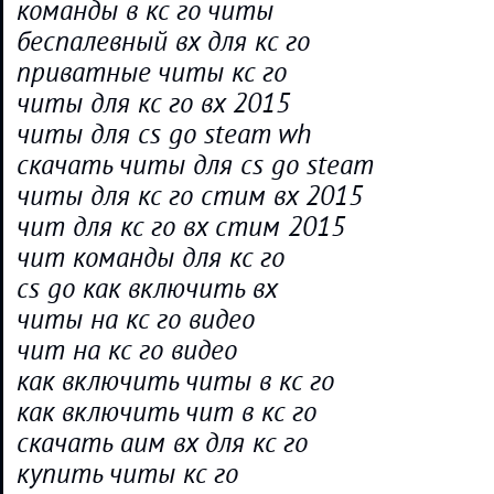
команды в кс го читы
беспалевный вх для кс го
приватные читы кс го
читы для кс го вх 2015
читы для cs go steam wh
скачать читы для cs go steam
читы для кс го стим вх 2015
чит для кс го вх стим 2015
чит команды для кс го
cs go как включить вх
читы на кс го видео
чит на кс го видео
как включить читы в кс го
как включить чит в кс го
скачать аим вх для кс го
купить читы кс го