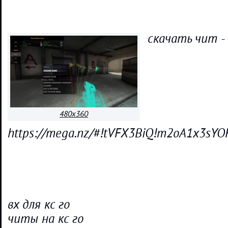
скачать чит -
480x360
https://mega.nz/#!tVFX3BiQ!m2oA1x3s
вх для кс го
читы на кс го