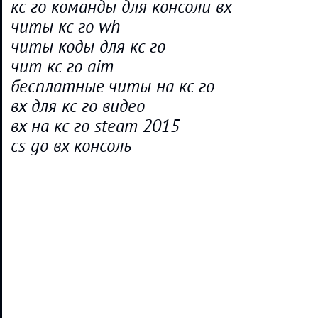
кс го команды для консоли вх
читы кс го wh
читы коды для кс го
чит кс го aim
бесплатные читы на кс го
вх для кс го видео
вх на кс го steam 2015
cs go вх консоль