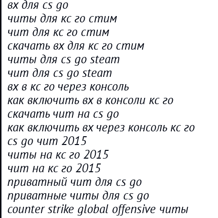
вх для cs go
читы для кс го стим
чит для кс го стим
скачать вх для кс го стим
читы для cs go steam
чит для cs go steam
вх в кс го через консоль
как включить вх в консоли кс го
скачать чит на cs go
как включить вх через консоль кс го
cs go чит 2015
читы на кс го 2015
чит на кс го 2015
приватный чит для cs go
приватные читы для cs go
counter strike global offensive читы