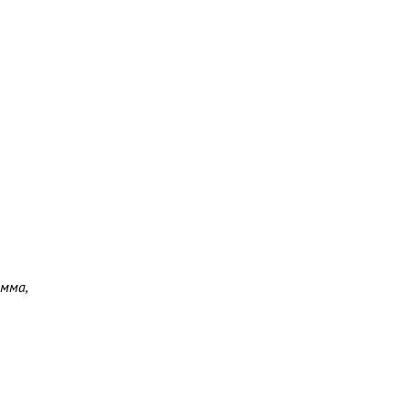
амма,