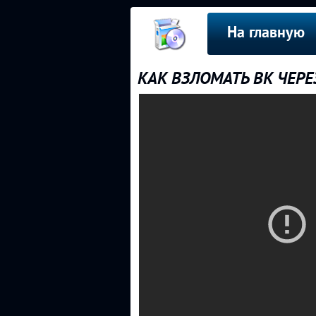
На главную
КАК ВЗЛОМАТЬ ВК ЧЕРЕЗ