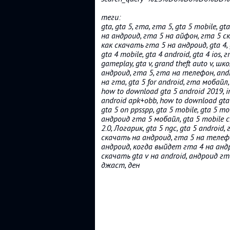
теги:
gta, gta 5, гта, гта 5, gta 5 mobile, g
на андроид, гта 5 на айфон, гта 5 с
как скачать гта 5 на андроид, gta 4, gta
gta 4 mobile, gta 4 android, gta 4 ios
gameplay, gta v, grand theft auto v, шк
андроид, гта 5, гта на телефон, andro
на гта, gta 5 for android, гта мобайл,
how to download gta 5 android 2019, ins
android apk+obb, how to download gta
gta 5 on ppsspp, gta 5 mobile, gta 5 m
андроид гта 5 мобайл, gta 5 mobile 
2.0, Логарик, gta 5 ngc, gta 5 androi
скачать на андроид, гта 5 на телефо
андроид, когда выйдет гта 4 на андро
скачать gta v на android, андроид гта
джаст, ден