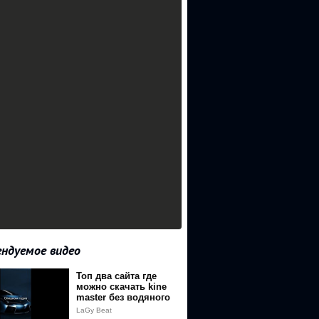
ндуемое видео
Топ два сайта где
можно скачать kine
master без водяного
занака по
LaGy Beat
коментариям