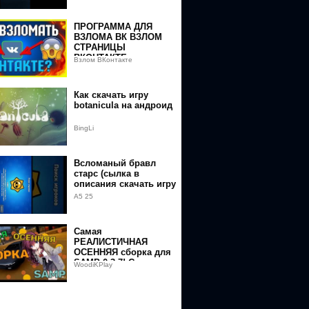
ПРОГРАММА ДЛЯ
ВЗЛОМА ВК ВЗЛОМ
СТРАНИЦЫ
ВКОНТАКТЕ
Взлом ВКонтакте
БЕСПЛАТНО
Как скачать игру
botanicula на андроид
BingLi
Всломаный бравл
старс (сылка в
описания скачать игру
дадада вы теперь
А5 25
сами можете сыграть
вслом)да
Самая
8MTU3MDkyMTIwNkAxNTcwODM0ODA2&event=video_description
РЕАЛИСТИЧНАЯ
ОСЕННЯЯ сборка для
U3MDkyMTIwNkAxNTcwODM0ODA2&event=video_description
SAMP 0.3.7! Скачать
WoodiKPlay
БЕСПЛАТНО! [Игры на
прокачку]