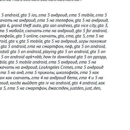
ta 5 android, gta 5 ios, гта 5 андроид, гта 5 mobile, гта 5
качать на андроид, гта 5 на телефон, gta 5 на андроид,
 6, grand theft auto, gta san andreas, gta vice city, gta 3,
, гта 5 мобайл, скачать гта на андроид, gta 5 for android,
олофейк, gta 5 online, скачать, gta, гта, gta 5, гта 5 на
id, gta v, gta 5 mobile, gta 5 на андроид, игры похожие
 gta 5 android, гта на смартфон, пеф, gta 5 on android,
tall gta 5 on android, playing gta 5 on android, gta 5 on
 5 on android apk+obb, how to download gta 5 on ppsspp,
obile, gta 5 mobile android, гта 5 андроид, гта 5 на
скачать на андроид, LosAngeles Crimes, гта 5 андроид
d, гта 5 на анд, гта 5 приколы, школофейк, гта 5 как
н как скачать, гта 4 на андроид бета, гта 4 и 5 на
ид, когда выйдет gta iv на android, gta 4 android, как
 5, гта 5 на смартфон, джастден, justden, just, den,