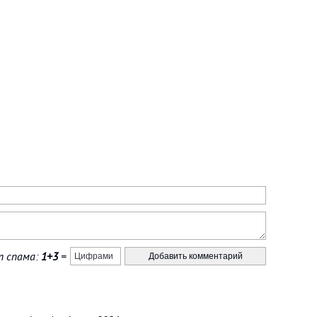
 спама:
1+3
=