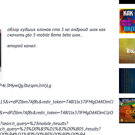
обзор худших клонов гта 5 на андроид. шок как
скачать gta 5 mobile бета beta шок...
второй канал:
CdP4c3MywQg3bzspm2nVjLg
n13&v=dPZlbm7Af8s&redir_token=T48I1lx57IFMgDAKOmClzO4Dlod
v=dPZlbm7Af8s&redir_token=T48I1lx57IFMgDAKOmClzO4Dlod8MT
s?search_query=%23mobile /results?
search_query=%23%D0%B3%D1%82%D0%B05 /results?
D%D0%B4%D1%80%D0%BE%D0%B8%D0%B4