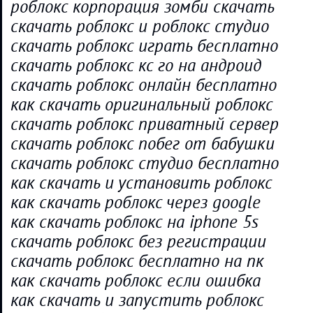
роблокс корпорация зомби скачать
скачать роблокс и роблокс студио
скачать роблокс играть бесплатно
скачать роблокс кс го на андроид
скачать роблокс онлайн бесплатно
как скачать оригинальный роблокс
скачать роблокс приватный сервер
скачать роблокс побег от бабушки
скачать роблокс студио бесплатно
как скачать и установить роблокс
как скачать роблокс через google
как скачать роблокс на iphone 5s
скачать роблокс без регистрации
скачать роблокс бесплатно на пк
как скачать роблокс если ошибка
как скачать и запустить роблокс