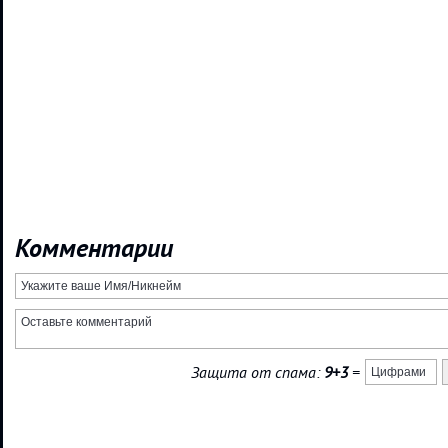
Комментарии
Защита от спама:
9+3
=