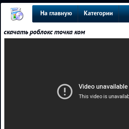
На главную
Категории
скачать роблокс точка ком