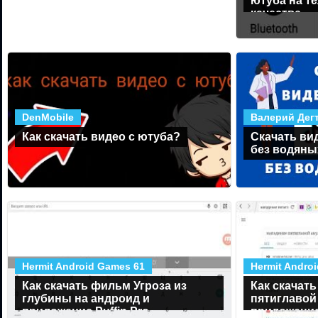
ютуба на т
качестве
DenMobile
Валерий Дег
Как скачать видео с ютуба?
Скачать вид
без водяны
Hermit Android Games 61
Hermit Andro
Как скачать фильм Угроза из
Как скачат
глубины на андроид и
пятиглавой
приложение Puffin Pro
приложение 