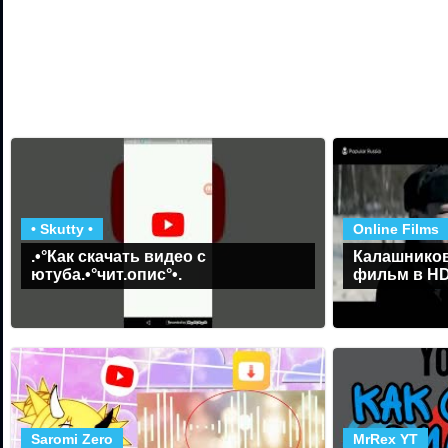
• Skutty •
Online Films
.•°Как скачать видео с
Калашников
ютуба.•°чит.опис°•.
фильм в H
Saromi Zero
MrRex YT