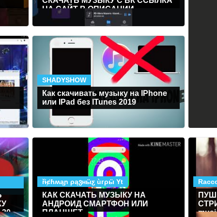
СКАЧАТЬ МУЗЫКУ С ВК ССЫЛКА
НА САЙТ В ОПИСАНИИ
ПРИЯТНОГО ПРОСЛУШИВАНИЯ
SHADYSHOW
Как скачивать музыку на IPhone
или IPad без ITunes 2019
řɨȼɦʍąɲ ρąვнӹƹ ùгρӹ Yt
Racc
Ь
КАК СКАЧАТЬ МУЗЫКУ НА
ПУШ
КУ
АНДРОИД СМАРТФОН ИЛИ
СТР
 30
ПЛАНШЕТ
musi