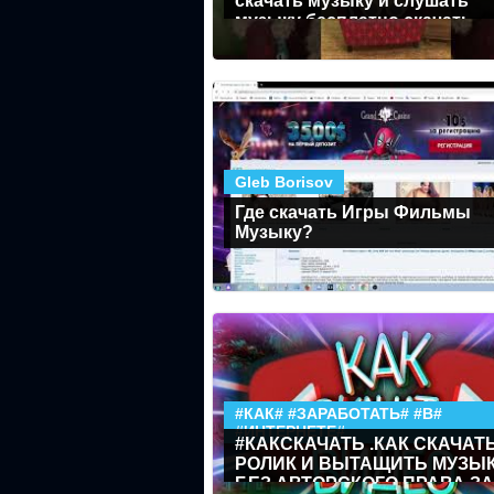
скачать музыку и слушать
музыку бесплатно скачать
Gleb Borisov
Где скачать Игры Фильмы
Музыку?
#КАК# #ЗАРАБОТАТЬ# #В#
#ИНТЕРНЕТЕ#
#КАКСКАЧАТЬ .КАК СКАЧАТ
РОЛИК И ВЫТАЩИТЬ МУЗЫ
БЕЗ АВТОРСКОГО ПРАВА ЗА