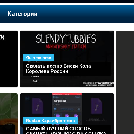
Категории
Ян bmx bmx
Скачать песню Виски Кола
Королева России
Ruslan Караибрагимов
САМЫЙ ЛУЧШИЙ СПОСОБ