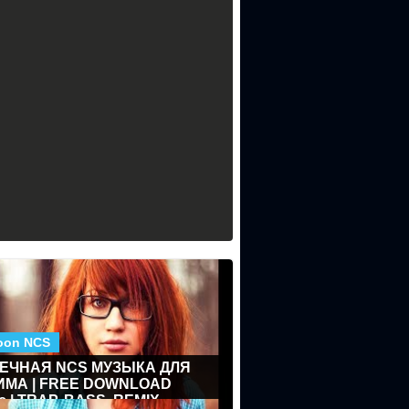
oon NCS
ЕЧНАЯ NCS МУЗЫКА ДЛЯ
ИМА | FREE DOWNLOAD
c | TRAP, BASS, REMIX,