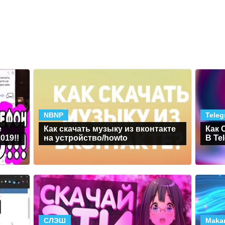
NBNP
Teleg
e
Как скачать музыку из вконтакте
Как 
019!!
на устройство/howto
В Te
СЛЭШ
Maka