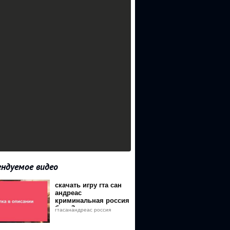
ндуемое видео
скачать игру гта сан
андреас
криминальная россия
бета 3
гтасанандреас россия