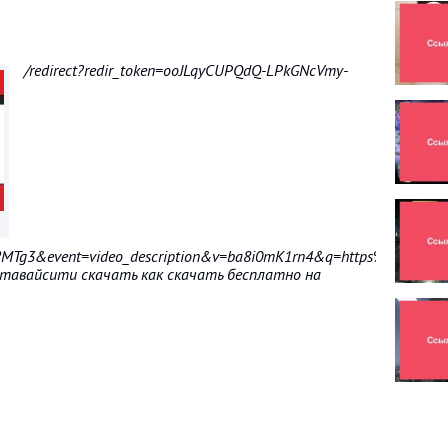
/redirect?redir_token=ooJLqyCUPQdQ-LPkGNcVmy-
g3&event=video_description&v=ba8i0mK1rn4&q=https%3A%2F%2F
 гтавайсити скачать как скачать бесплатно на