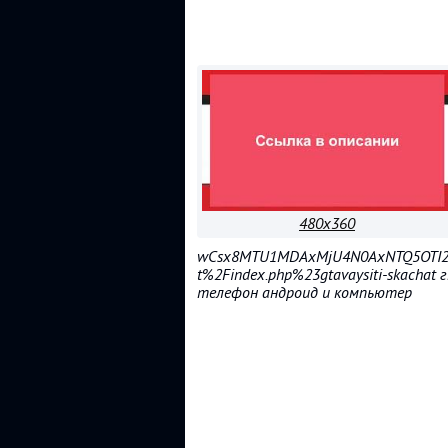
480x360
wCsx8MTU1MDAxMjU4N0AxNTQ5OTI2MT
t%2Findex.php%23gtavaysiti-skachat
телефон андроид и компьютер