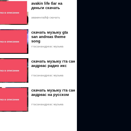
avakin life баг на
деньги скачать
авакинлайф скачать
скачать музыку gta
san andreas theme
song
гтасанандреас музыка
скачать музыку гта сан
андреас радио икс
playsguide.ru%2Fwp-
гтасанандреас музыка
скачать музыку гта сан
андреас на русском
гтасанандреас музыка