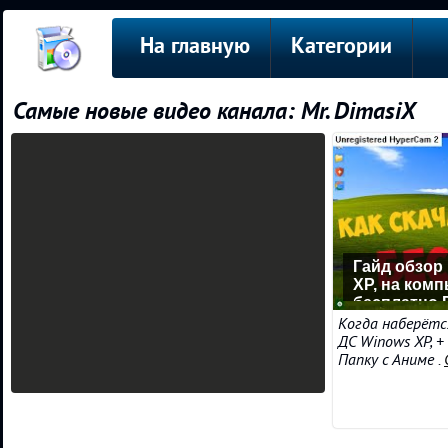
На главную
Категории
Самые новые видео канала: Mr. DimasiX
Гайд обзор 
XP, на комп
бесплатно
7,84 mb
Когда наберётс
ДС Winows XP, +
Папку с Аниме .