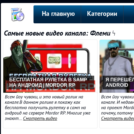
На главную
Категории
Самые новые видео канала: Флеми ϟ
БЕСПЛАТНАЯ РУЛЕТКА В SAMP
Я ПЕРЕШЁЛ
НА АНДРОИД | MORDOR RP
ANDROID
Всем йоу чуваки, и это новый ролик на
Всем йоу чуваки
канале.В данном ролике я покажу как
канале. И недав
бесплатно получить рулетку в самп на
на проект Mordo
андроид на сервере Mordor RP. Многие уже
почему, потому 
знают....
Смотреть видео
Смотреть виде