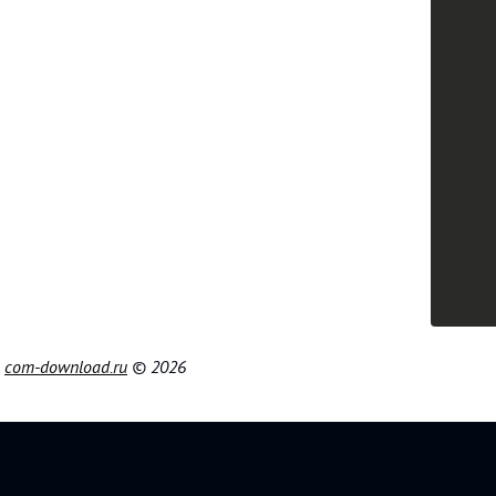
|
com-download.ru
© 2026