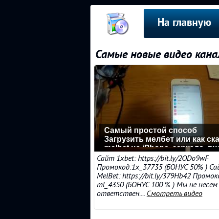
На главную
Самые новые видео кана
Самый простой способ
Загрузить мелбет или как ск
melbet на iPhone, зеркало, вх
Сайт 1xbet: https://bit.ly/2ODo9wF
Промокод:1x_37735 (БОНУС 50% ) С
MelBet: https://bit.ly/379Hb42 Промок
ml_4350 (БОНУС 100 % ) Мы не несем
ответствен....
Смотреть видео