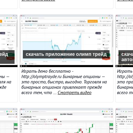
ейд
скачать приложение олимп трейд
скач
авто
инте
Играть демо бесплатно -
Играть 
оны —
http://olymptrayde.ru Бинарные опционы —
http://
вля на
это просто, быстро, выгодно. Торговля на
это про
жде
бинарных опционах привлекает прежде
бинарн
всего тем, что ....
Смотреть видео
всего те