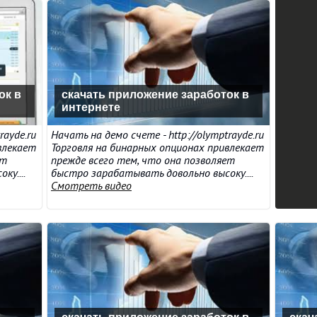
ок в
скачать приложение заработок в
интернете
rayde.ru
Начать на демо счете - http://olymptrayde.ru
влекает
Торговля на бинарных опционах привлекает
ет
прежде всего тем, что она позволяет
у....
быстро зарабатывать довольно высоку....
Смотреть видео