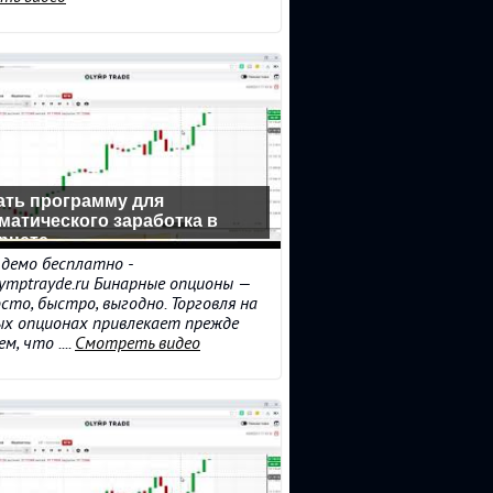
ать программу для
матического заработка в
рнете
демо бесплатно -
olymptrayde.ru Бинарные опционы —
сто, быстро, выгодно. Торговля на
ых опционах привлекает прежде
м, что ....
Смотреть видео