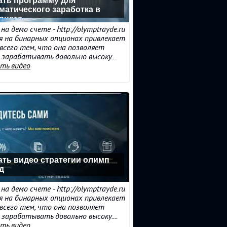
ать программу для
матического заработка в
рнете
на демо счете - http://olymptrayde.ru
я на бинарных опционах привлекает
всего тем, что она позволяет
зарабатывать довольно высоку....
ть видео
ать видео стратегии олимп
д
на демо счете - http://olymptrayde.ru
я на бинарных опционах привлекает
всего тем, что она позволяет
зарабатывать довольно высоку....
ть видео