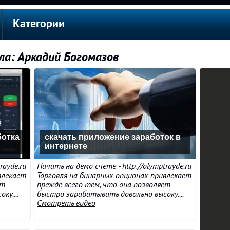
Категории
ла: Аркадий Богомазов
ботка
скачать приложение заработок в
интернете
rayde.ru
Начать на демо счете - http://olymptrayde.ru
влекает
Торговля на бинарных опционах привлекает
ет
прежде всего тем, что она позволяет
у....
быстро зарабатывать довольно высоку....
Смотреть видео