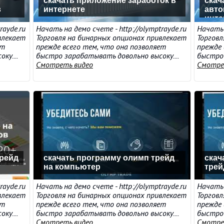
скачать приложение заработок в
скач
в
интернете
авто
инте
rayde.ru
Начать на демо счете - http://olymptrayde.ru
Начать 
влекает
Торговля на бинарных опционах привлекает
Торговл
ет
прежде всего тем, что она позволяет
прежде 
у....
быстро зарабатывать довольно высоку....
быстро 
Смотреть видео
Смотре
трейд
скачать программу олимп трейд
скач
на компьютер
трей
rayde.ru
Начать на демо счете - http://olymptrayde.ru
Начать 
влекает
Торговля на бинарных опционах привлекает
Торговл
ет
прежде всего тем, что она позволяет
прежде 
у....
быстро зарабатывать довольно высоку....
быстро 
Смотреть видео
Смотре