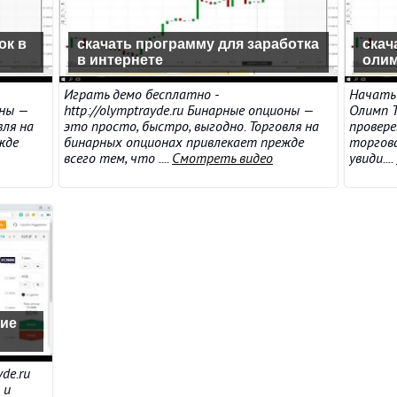
ок в
скачать программу для заработка
скач
в интернете
олим
Играть демо бесплатно -
Начать 
оны —
http://olymptrayde.ru Бинарные опционы —
Олимп Т
вля на
это просто, быстро, выгодно. Торговля на
провере
жде
бинарных опционах привлекает прежде
торгова
всего тем, что ....
Смотреть видео
увиди....
ние
de.ru
 и