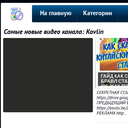
На главную
Категории
Самые новые видео канала: Kovlin
ГАЙД КАК 
БРАВЛ СТА
IOS !КАК 
ШЕЛЛИ БЕ
СЕКРЕТНАЯ СС
https://drive.g
ПРЕДЫДУЩИЙ 
https://youtu.be
РЕКЛАМА http....