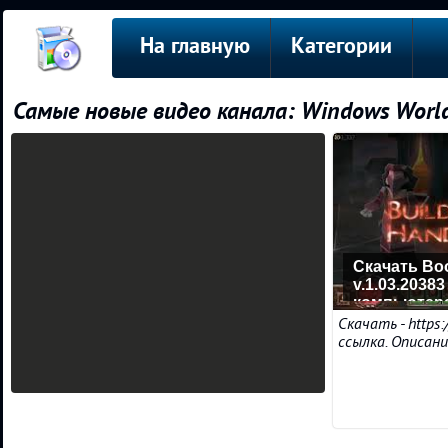
На главную
Категории
Самые новые видео канала: Windows Worl
Скачать Bo
v.1.03.20383
компьютера
описание!
Скачать - https:
ссылка. Описани