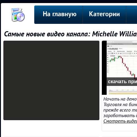
На главную
Категории
Самые новые видео канала: Michelle Willi
скачать пр
Начать на демо с
Торговля на би
прежде всего т
зарабатывать до
Смотреть виде