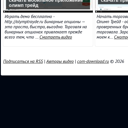
скачать мобильное приложение
скачать пр
олимп трейд
Играть демо бесплатно -
Начать торговат
http://olymptrayde.ru Бинарные опционы —
Олимп Трейд - о
это просто, быстро, выгодно. Торговля на
проверенных бр
бинарных опционах привлекает прежде
торговала. Зар
всего тем, что ....
Смотреть видео
моем к....
Смотре
Подписаться на RSS
|
Авторы видео
|
com-download.ru
© 2026