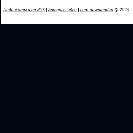
Подписаться на RSS
|
Авторы видео
|
com-download.ru
© 2026