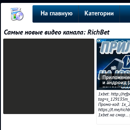
На главную
Категории
Самые новые видео канала: RichBet
Приложение 
и андроид (
приложение
1xbet.
1xbet: http://ref
tag=s_129135m_
Промо-код: 1x_2
https://t.me/ric
1xbet на смар....