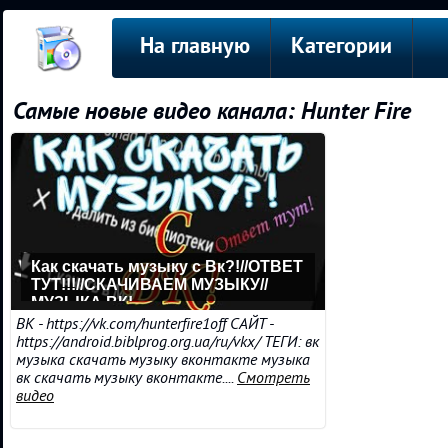
На главную
Категории
Самые новые видео канала: Hunter Fire
Как скачать музыку с Вк?!//ОТВЕТ
ТУТ!!!//СКАЧИВАЕМ МУЗЫКУ//
МУЗЫКА ВК!
ВК - https://vk.com/hunterfire1off САЙТ -
https://android.biblprog.org.ua/ru/vkx/ ТЕГИ: вк
музыка скачать музыку вконтакте музыка
вк скачать музыку вконтакте....
Смотреть
видео