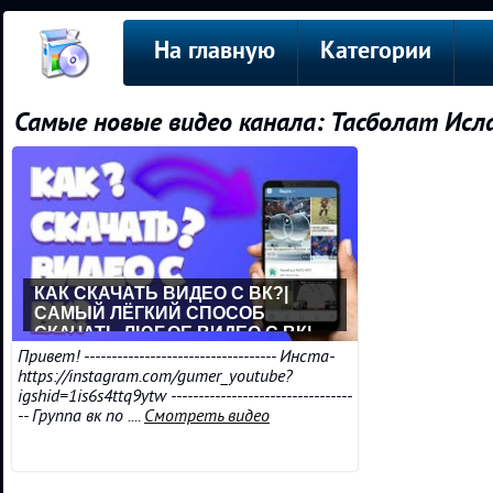
На главную
Категории
Самые новые видео канала: Тасболат Исл
КАК СКАЧАТЬ ВИДЕО С ВК?|
САМЫЙ ЛЁГКИЙ СПОСОБ
СКАЧАТЬ ЛЮБОЕ ВИДЕО С ВК|
НОВЫЙ СПОСОБ 2020 ГОДА
Привет! ----------------------------------- Инста-
https://instagram.com/gumer_youtube?
igshid=1is6s4ttq9ytw ---------------------------------
-- Группа вк по ....
Смотреть видео