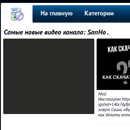
На главную
Категории
Самые новые видео канала: SanHo .
КАК СКАЧА
Мой
Инстаграм:http
igshid=14lx76j8
зовут Саша, об
как делать опти