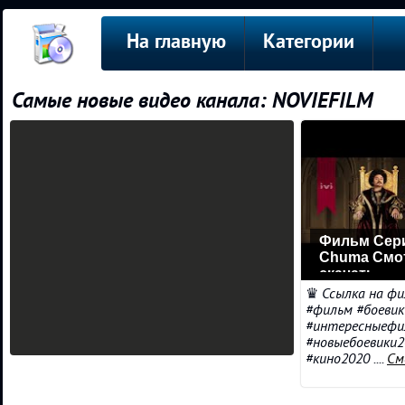
На главную
Категории
Самые новые видео канала: NOVIEFILM
Фильм Сери
Chuma Смот
скачать
♛ Ссылка на филь
#фильм #боевик
#интересныефи
#новыебоевики2
#кино2020 ....
См