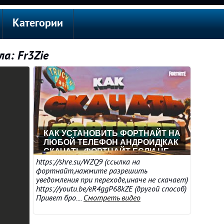
Категории
а: Fr3Zie
КАК УСТАНОВИТЬ ФОРТНАЙТ НА
ЛЮБОЙ ТЕЛЕФОН АНДРОИД|КАК
СКАЧАТЬ ФОРТНАЙТ ЕСЛИ НЕ
ПОДДЕРЖИВАЕТСЯ
https://shre.su/WZQ9 (ссылка на
фортнайт,нажмите разрешить
уведомления при переходе,иначе не скачает)
https://youtu.be/eR4ggP68kZE (другой способ)
Привет бро....
Смотреть видео