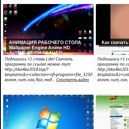
АНИМАЦИЯ РАБОЧЕГО СТОЛА
Как скачать
Wallpaper Engine Anime HD
АНИМЕ ОБОИ СКАЧАТЬ
ПРОГРАММУ БЕСПЛАТНО КРЯК
Подпишись +1 ставь Like! Скачать
Подпишись +1 с
программу по ссылке можно тут:
программу по с
http://ska4ka2018.top/?
http://ska4ka201
besplatno&s=collection+of+programs+file_3230
besplatno&s=col
взлом, чит, хак, баг, мод....
Смотреть видео
взлом, чит, хак, 