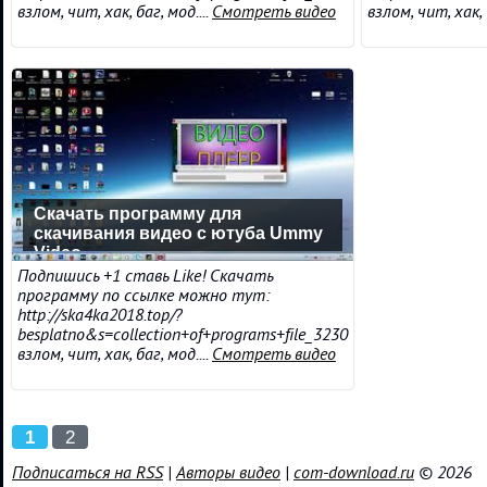
взлом, чит, хак, баг, мод....
Смотреть видео
взлом, чит, хак, 
Скачать программу для
скачивания видео с ютуба Ummy
Video
Подпишись +1 ставь Like! Скачать
программу по ссылке можно тут:
http://ska4ka2018.top/?
besplatno&s=collection+of+programs+file_3230
взлом, чит, хак, баг, мод....
Смотреть видео
1
2
Подписаться на RSS
|
Авторы видео
|
com-download.ru
© 2026