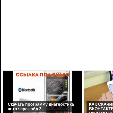
Скачать программу диагностика
КАК СКАЧИ
авто через обд 2
ВКОНТАКТЕ