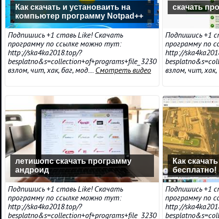
Как скачать и установаить на
скачать пр
компьютер программу Notpad++
Подпишись +1 ставь Like! Скачать
Подпишись +1 с
программу по ссылке можно тут:
программу по с
http://ska4ka2018.top/?
http://ska4ka201
besplatno&s=collection+of+programs+file_3230
besplatno&s=col
взлом, чит, хак, баг, мод....
Смотреть видео
взлом, чит, хак, 
летишопс скачать программу
Как скачать
андроид
бесплатно!
Подпишись +1 ставь Like! Скачать
Подпишись +1 с
программу по ссылке можно тут:
программу по с
http://ska4ka2018.top/?
http://ska4ka201
besplatno&s=collection+of+programs+file_3230
besplatno&s=col