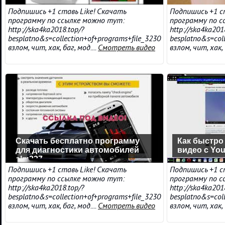
ОФЛАИН Усп
сделали ЭТ
Подпишись +1 ставь Like! Скачать
Подпишись +1 с
программу по ссылке можно тут:
программу по с
http://ska4ka2018.top/?
http://ska4ka201
besplatno&s=collection+of+programs+file_3230
besplatno&s=col
взлом, чит, хак, баг, мод....
Смотреть видео
взлом, чит, хак, 
Скачать бесплатно программу
Как быстро
для диагностики автомобилей
видео с Yo
elm327
Подпишись +1 ставь Like! Скачать
Подпишись +1 с
программу по ссылке можно тут:
программу по с
http://ska4ka2018.top/?
http://ska4ka201
besplatno&s=collection+of+programs+file_3230
besplatno&s=col
взлом, чит, хак, баг, мод....
Смотреть видео
взлом, чит, хак, 