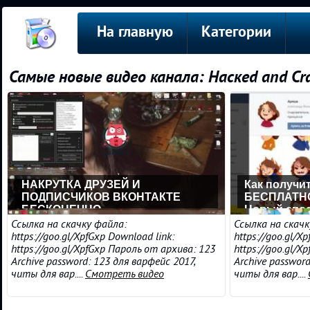
На главную
Категории
Самые новые видео канала: Hаскed and Cr
НАКРУТКА ДРУЗЕЙ И
Как получи
ПОДПИСЧИКОВ ВКОНТАКТЕ
БЕСПЛАТНО
БЕСКОНЕЧНО
Новый спос
Ссылка на скачку файла:
Ссылка на скачк
https://goo.gl/XpfGxp Download link:
https://goo.gl/X
https://goo.gl/XpfGxp Пароль от архива: 123
https://goo.gl/X
Archive password: 123 для варфейс 2017,
Archive password
читы для вар....
Смотреть видео
читы для вар....