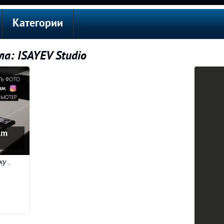
Категории
а: ISAYEV Studio
am
у .