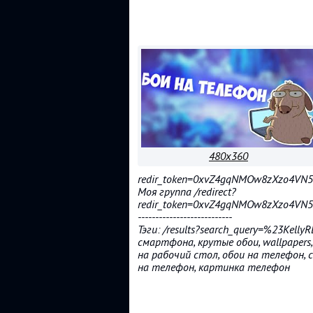
480x360
redir_token=0xvZ4gqNMOw8zXzo4VN
Моя группа /redirect?
redir_token=0xvZ4gqNMOw8zXzo4VN
---------------------------
Тэги: /results?search_query=%23Kelly
смартфона, крутые обои, wallpapers,
на рабочий стол, обои на телефон, 
на телефон, картинка телефон