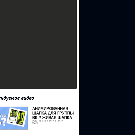
ндуемое видео
АНИМИРОВАННАЯ
ШАПКА ДЛЯ ГРУППЫ
ВК // ЖИВАЯ ШАПКА
ВК // ШАПКА ВК
WiNi