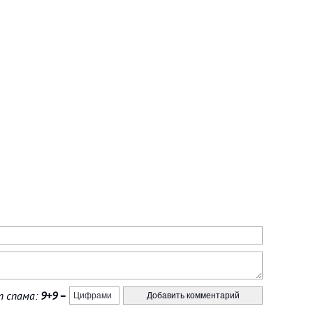
 спама:
9+9
=