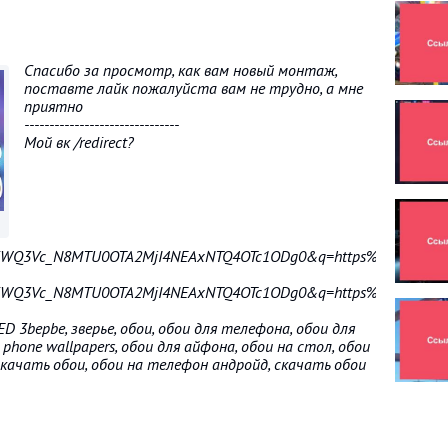
Спасибо за просмотр, как вам новый монтаж,
поставте лайк пожалуйста вам не трудно, а мне
приятно
-------------------------------
Мой вк /redirect?
5WQ3Vc_N8MTU0OTA2MjI4NEAxNTQ4OTc1ODg0&q=https%3A%2F%2Fvk.
5WQ3Vc_N8MTU0OTA2MjI4NEAxNTQ4OTc1ODg0&q=https%3A%2F%2Fvk.
RED 3bepbe, зверье, обои, обои для телефона, обои для
 phone wallpapers, обои для айфона, обои на стол, обои
скачать обои, обои на телефон андройд, скачать обои