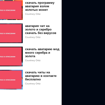
скачать программу
аватария взлом
золотых монет
Courtney Ortiz
аватария чит на
золото и серебро
скачать без вирусов
Courtney Ortiz
скачать аватарию мод
много серебра и
золота
com%2Fg.melnikov1999&event=video_description&v=_tY8FVvpPc
Courtney Ortiz
com%2Fclub149627850&event=video_description&v=_tY8FVvpPc
скачать читы на
аватарию в контакте
бесплатно
Courtney Ortiz