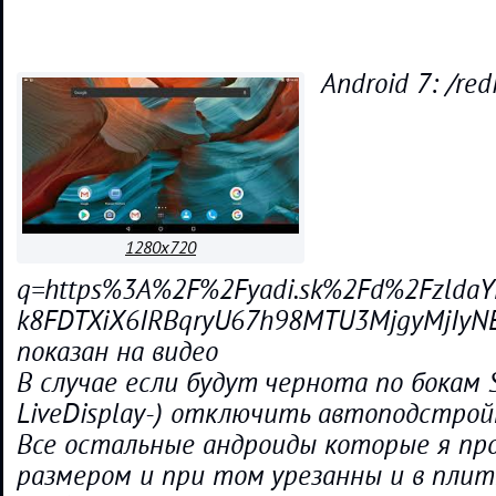
Android 7: /red
1280x720
q=https%3A%2F%2Fyadi.sk%2Fd%2FzldaYR
k8FDTXiX6IRBqryU67h98MTU3MjgyMjIyNE
показан на видео
В случае если будут чернота по бокам S
LiveDisplay-) отключить автоподстрой
Все остальные андроиды которые я пр
размером и при том урезанны и в плит