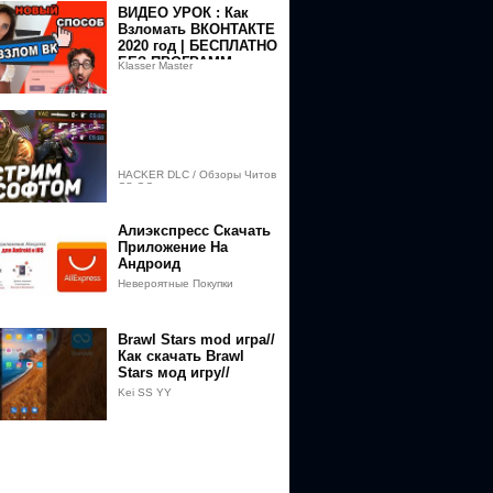
ВИДЕО УРОК : Как
Взломать ВКОНТАКТЕ
2020 год | БЕСПЛАТНО
БЕЗ ПРОГРАММ
Klasser Master
HACKER DLC / Обзоры Читов
CS:GO
Алиэкспресс Скачать
Приложение На
Андроид
r_token=Q4FHR4zD7Rwq_waqzoMbmIP4otJ8MTU4ODM3NDIzMUAxNTg4
Невероятные Покупки
Brawl Stars mod игра//
Как скачать Brawl
Stars мод игру//
Kei SS YY