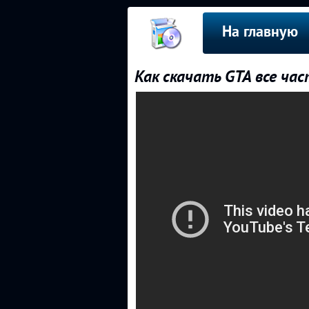
На главную
Как скачать GTA все ча