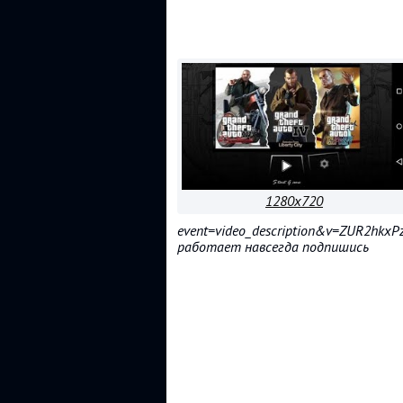
1280x720
event=video_description&v=ZUR2h
работает навсегда подпишись