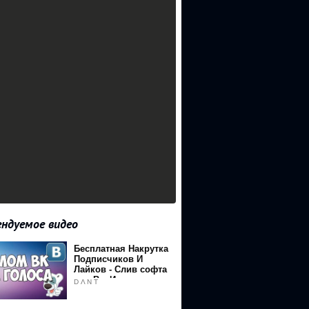
ндуемое видео
Бесплатная Накрутка
Подписчиков И
Лайков - Слив софта
для Вк, Инстаграм,
D Λ N T
Facebook И Других
Соц.Сетей