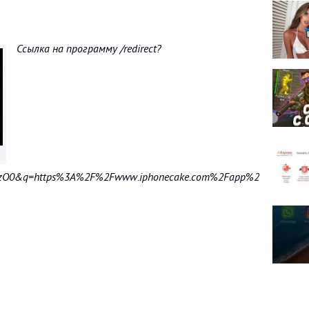
Ссылка на программу /redirect?
kxPzO0&q=https%3A%2F%2Fwww.iphonecake.com%2Fapp%2F&redi