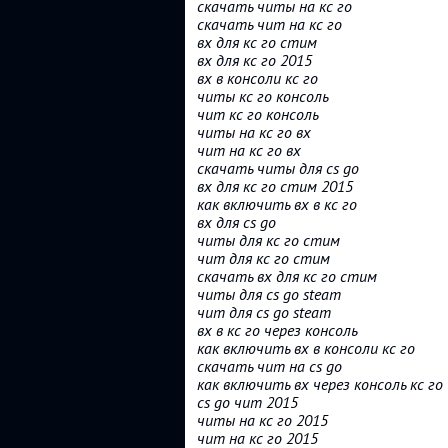
скачать читы на кс го
скачать чит на кс го
вх для кс го стим
вх для кс го 2015
вх в консоли кс го
читы кс го консоль
чит кс го консоль
читы на кс го вх
чит на кс го вх
скачать читы для cs go
вх для кс го стим 2015
как включить вх в кс го
вх для cs go
читы для кс го стим
чит для кс го стим
скачать вх для кс го стим
читы для cs go steam
чит для cs go steam
вх в кс го через консоль
как включить вх в консоли кс го
скачать чит на cs go
как включить вх через консоль кс го
cs go чит 2015
читы на кс го 2015
чит на кс го 2015