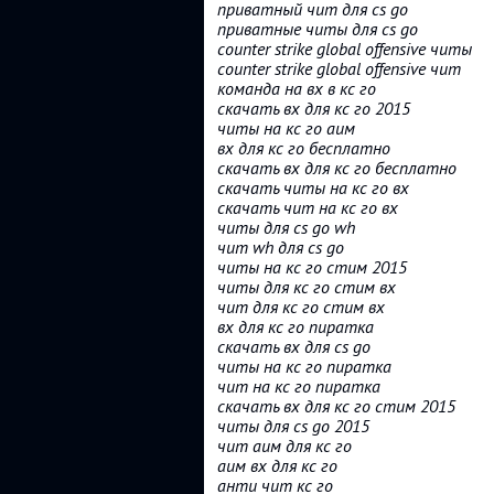
приватный чит для cs go
приватные читы для cs go
counter strike global offensive читы
counter strike global offensive чит
команда на вх в кс го
скачать вх для кс го 2015
читы на кс го аим
вх для кс го бесплатно
скачать вх для кс го бесплатно
скачать читы на кс го вх
скачать чит на кс го вх
читы для cs go wh
чит wh для cs go
читы на кс го стим 2015
читы для кс го стим вх
чит для кс го стим вх
вх для кс го пиратка
скачать вх для cs go
читы на кс го пиратка
чит на кс го пиратка
скачать вх для кс го стим 2015
читы для cs go 2015
чит аим для кс го
аим вх для кс го
анти чит кс го