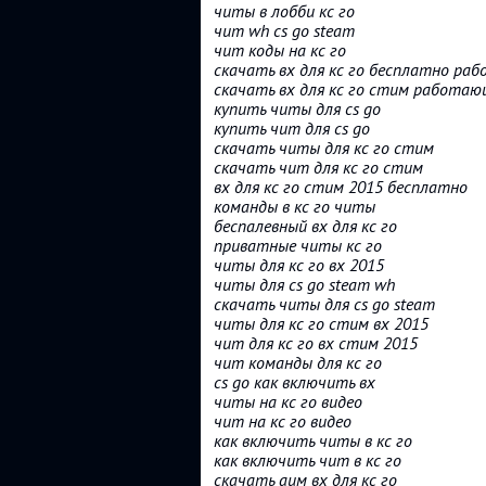
читы в лобби кс го
чит wh cs go steam
чит коды на кс го
скачать вх для кс го бесплатно р
скачать вх для кс го стим работа
купить читы для cs go
купить чит для cs go
скачать читы для кс го стим
скачать чит для кс го стим
вх для кс го стим 2015 бесплатно
команды в кс го читы
беспалевный вх для кс го
приватные читы кс го
читы для кс го вх 2015
читы для cs go steam wh
скачать читы для cs go steam
читы для кс го стим вх 2015
чит для кс го вх стим 2015
чит команды для кс го
cs go как включить вх
читы на кс го видео
чит на кс го видео
как включить читы в кс го
как включить чит в кс го
скачать аим вх для кс го