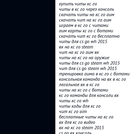
купить читы кс го
читы в кс го через консоль
скачать читы на кс го аим
скачать чит на кс го аим
играем в кс го с читами
аим карты кс го с ботами
скачать чит кс го бесплатно
читы для cs go wh 2015
вх на кс го steam
чит на кс го аим вх
читы на кс го на оружие
читы для cs go steam wh 2015
чит для cs go steam wh 2015
тренировка аима в кс го с ботами
консольная команда на вх в кс го
легальное вх в кс го
читы на кс го с ботами
кс го команды для консоли вх
читы кс го wh
читы коды для кс го
чит кс го aim
бесплатные читы на кс го
вх для кс го видео
вх на кс го steam 2015
cs go вх консоль