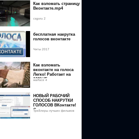
Как взломать страницу
Вконтакте.mp4
csgoru 2
бесплатная накрутка
голосов вконтакте
Читы 2017
Как взломать
вконтакте на голоса
Легко! Работает на
100%!Бесплатная
warface 4
скачка и ты богат!.mp4
НОВЫЙ РАБОЧИЙ
СПОСОБ НАКРУТКИ
ГОЛОСОВ ВКонтакте!
Спешите пока не
Трейлеры лучших фильмов
пофиксили