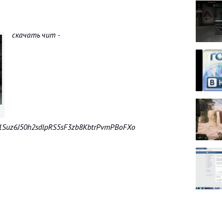
скачать чит -
O1Suz6J50h2sdlpRS5sF3zb8KbtrPvmPBoFXo