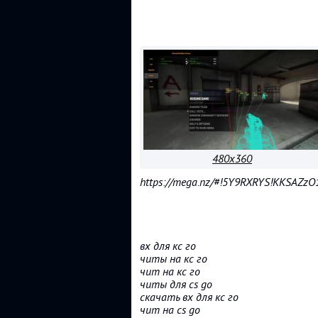
480x360
https://mega.nz/#!5Y9RXRYS!KKSAZz
вх для кс го
читы на кс го
чит на кс го
читы для cs go
скачать вх для кс го
чит на cs go