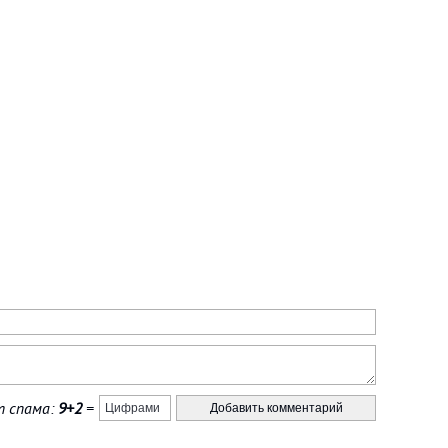
 спама:
9+2
=