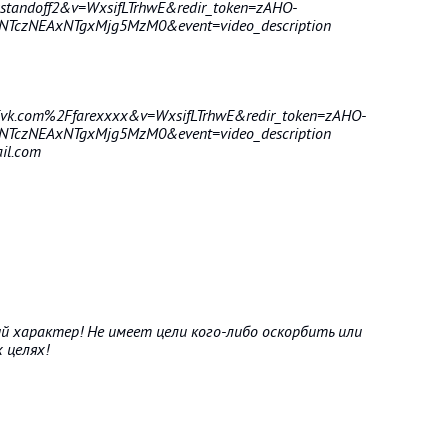
standoff2&v=WxsifLTrhwE&redir_token=zAHO-
TczNEAxNTgxMjg5MzM0&event=video_description
Fvk.com%2Ffarexxxx&v=WxsifLTrhwE&redir_token=zAHO-
TczNEAxNTgxMjg5MzM0&event=video_description
il.com
й характер! Не имеет цели кого-либо оскорбить или
 целях!