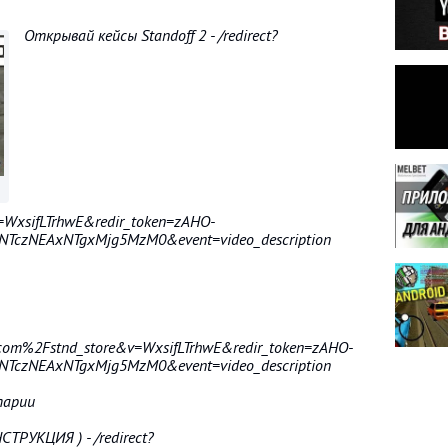
Открывай кейсы Standoff 2 - /redirect?
=WxsifLTrhwE&redir_token=zAHO-
TczNEAxNTgxMjg5MzM0&event=video_description
.com%2Fstnd_store&v=WxsifLTrhwE&redir_token=zAHO-
TczNEAxNTgxMjg5MzM0&event=video_description
тарии
РУКЦИЯ ) - /redirect?