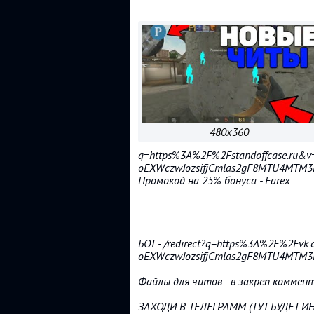
480x360
q=https%3A%2F%2Fstandoffcase.ru&v
oEXWczwJozsifjCmlas2gF8MTU4MTM3N
Промокод на 25% бонуса - Farex
БОТ - /redirect?q=https%3A%2F%2Fvk
oEXWczwJozsifjCmlas2gF8MTU4MTM3N
Файлы для читов : в закреп коммен
ЗАХОДИ В ТЕЛЕГРАММ (ТУТ БУДЕТ ИНСТ