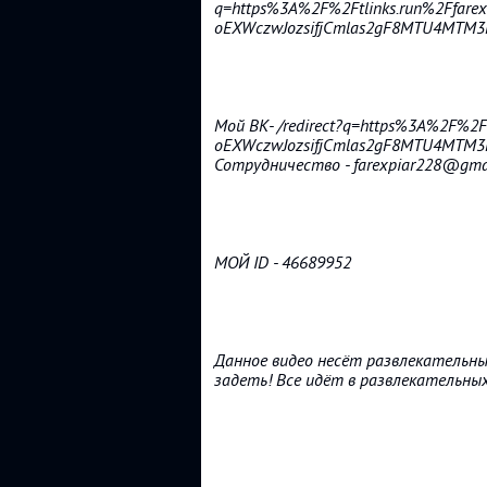
q=https%3A%2F%2Ftlinks.run%2Ffarex
oEXWczwJozsifjCmlas2gF8MTU4MTM3N
Мой ВК- /redirect?q=https%3A%2F%2
oEXWczwJozsifjCmlas2gF8MTU4MTM3N
Сотрудничество - farexpiar228@gma
МОЙ ID - 46689952
Данное видео несёт развлекательны
задеть! Все идёт в развлекательных