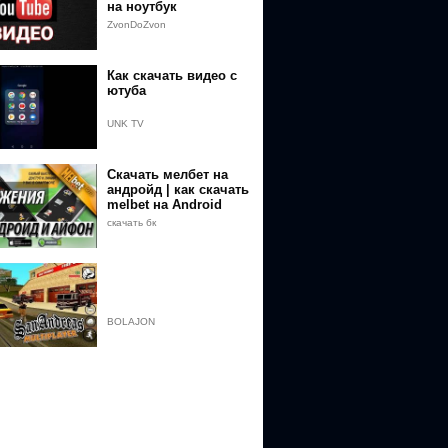
на ноутбук
ZvonDoZvon
Как скачать видео с
ютуба
UNK TV
Скачать мелбет на
андройд | как скачать
melbet на Android
скачать бк
BOLAJON