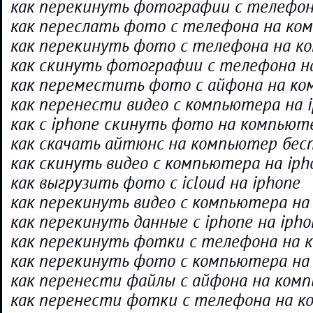
как перекинуть фотографии с телефон
как переслать фото с телефона на ко
как перекинуть фото с телефона на к
как скинуть фотографии с телефона 
как переместить фото с айфона на к
как перенести видео с компьютера на 
как с iphone скинуть фото на компьют
как скачать айтюнс на компьютер бес
как скинуть видео с компьютера на iph
как выгрузить фото с icloud на iphone
как перекинуть видео с компьютера на
как перекинуть данные с iphone на ipho
как перекинуть фотки с телефона на
как перекинуть фото с компьютера на
как перенести файлы с айфона на ком
как перенести фотки с телефона на 