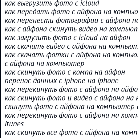
как выгрузить фото с icloud
как передать фото с айфона на компь
как перенести фотографии с айфона 
как с айфона скинуть видео на компью
как загрузить фото с icloud на айфон
как скачать видео с айфона на компью
как скачать фотки с айфона на компь
с айфона на компьютер
как скинуть фото с компа на айфон
перенос данных с iphone на iphone
как перекинуть фото с айфона на айфо
как скинуть фото и видео с айфона на
скинуть фото с айфона на компьютер 
как перекинуть фото с айфона на ком
itunes
как скинуть все фото с айфона на ком