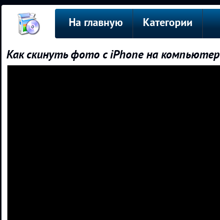
На главную
Категории
Как скинуть фото с iPhone на компьютер