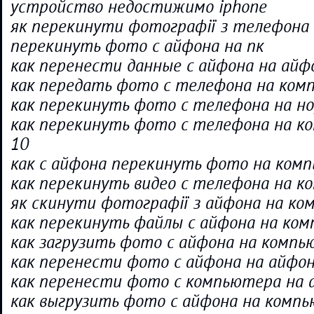
устройство недостижимо iphone
як перекинути фотографії з телефона
перекинуть фото с айфона на пк
как перенести данные с айфона на айф
как передать фото с телефона на ком
как перекинуть фото с телефона на н
как перекинуть фото с телефона на к
10
как с айфона перекинуть фото на ком
как перекинуть видео с телефона на 
як скинути фотографії з айфона на к
как перекинуть файлы с айфона на ко
как загрузить фото с айфона на комп
как перенести фото с айфона на айфо
как перенести фото с компьютера на 
как выгрузить фото с айфона на комп