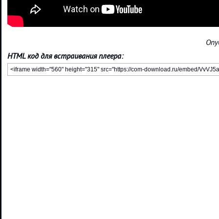
Опу
HTML код для встраивания плеера: