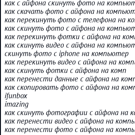
как с айфона скинуть фото на компью
как скачать фото с айфона на компью
как перекинуть фото с телефона на 
как скинуть фото с айфона на компью
как перекинуть фотки с айфона на ко
как скинуть видео с айфона на компью
скинуть фото с iphone на компьютер
как перекинуть видео с айфона на ком
как скинуть фотки с айфона на комп
как перенести данные с айфона на ко
как скопировать фото с айфона на ко
ifunbox
imazing
как скинуть фотографии с айфона на 
как перенести видео с айфона на комп
как перенести фото с айфона на комп