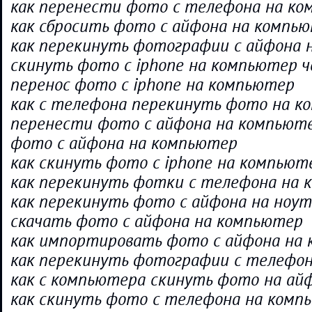
как перенести фото с телефона на к
как сбросить фото с айфона на компь
как перекинуть фотографии с айфона 
скинуть фото с iphone на компьютер че
перенос фото с iphone на компьютер
как с телефона перекинуть фото на 
перенести фото с айфона на компьют
фото с айфона на компьютер
как скинуть фото с iphone на компьюте
как перекинуть фотки с телефона на 
как перекинуть фото с айфона на ноут
скачать фото с айфона на компьютер
как импортировать фото с айфона на
как перекинуть фотографии с телефо
как с компьютера скинуть фото на ай
как скинуть фото с телефона на комп