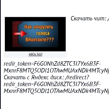
Скачать чит: /
480x360
redir_token=F6G0NhZd8ZTC3I7Yx6B3F-
MxnrF8MTQ5ODI1OTAwMUAxNDk4MTcyNj
Скачать с Яндекс диск: /redirect?
redir_token=F6G0NhZd8ZTC3I7Yx6B3F-
MxnrF8MTQ5ODI1OTAwMUAxNDk4MTcyNjA