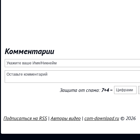
Комментарии
Защита от спама:
7+4
=
Подписаться на RSS
|
Авторы видео
|
com-download.ru
© 2026