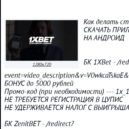
Как делать ст
СКАЧАТЬ ПРИ
НА АНДРОИД
БК 1XBet - /red
1280x720
event=video_description&v=V0wkcaTsk
БОНУС до 5000 рублей
Промо-код (при необходимости) --- 1x_
НЕ ТРЕБУЕТСЯ РЕГИСТРАЦИЯ В ЦУПИС
НЕ УДЕРЖИВАЕТСЯ НАЛОГ С ВЫИГРЫШ
БК ZenitBET - /redirect?