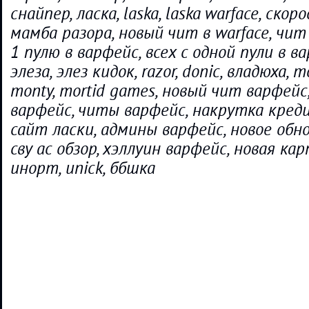
снайпер, ласка, laska, laska warface, скор
мамба разора, новый чит в warface, чит 
1 пулю в варфейс, всех с одной пули в в
элеза, элез кидок, razor, donic, владюха, mo
monty, mortid games, новый чит варфей
варфейс, читы варфейс, накрутка кред
сайт ласки, админы варфейс, новое обн
сву ас обзор, хэллуин варфейс, новая ка
инорт, unick, ббшка