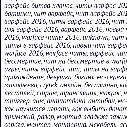
варфейс битва кланов, читы варфес 201
ботинки, чит варфейс, чит варфейс 201
варфейс 2016, читы варфейс 2016, чит 
для варфейс 2016, варфейс 2016, новый
2016, warface читы 2016, unknown, чит 
читы в варфейс 2016, новый чит варфе
warface 2016, warface читы, варфейс чи
бессмертие, чит на бессмертие в warf
игры, читы варфейс чит, читы на варфе
прохождение, девушка, богиня мс-сереги
малафеева, crytek, онлайн, бесплатно, ко
лестплей, стрим, трансляция, макрос, ч
триггер, аим, антиотдача, антибан, мс
как научится играть, как выбить дона
крымский, разор, мортид, владюха зажим
серёга, монтер, монтерша, мскобель, ас