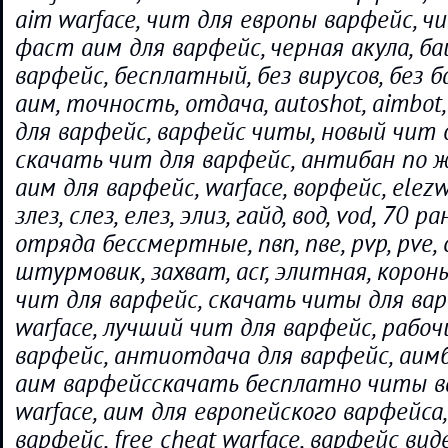
aim warface, чит для европы варфейс, ч
фаст аим для варфейс, черная акула, ба
варфейс, бесплатный, без вирусов, без 
аим, точность, отдача, autoshot, aimbot
для варфейс, варфейс читы, новый чит 
скачать чит для варфейс, антибан по ж
аим для варфейс, warface, ворфейс, elezwar
злез, слез, елез, элиз, гайд, вод, vod, 70 
отряда бессмертные, пвп, пве, pvp, pve,
штурмовик, захват, acr, элитная, корон
чит для варфейс, скачать читы для вар
warface, лучший чит для варфейс, рабо
варфейс, антиотдача для варфейс, аим
аим варфейсскачать бесплатно читы ва
warface, аим для европейского варфейса,
варфейс, free cheat warface, варфейс вид