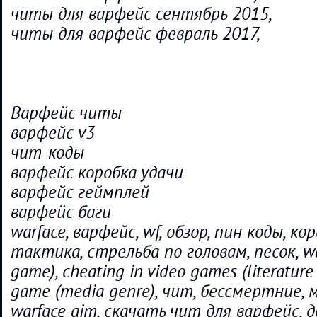
читы для варфейс сентябрь 2015,
читы для варфейс февраль 2017,
Варфейс читы
варфейс v3
чит-коды
варфейс коробка удачи
варфейс геймплей
варфейс баги
warface, варфейс, wf, обзор, пин коды, ко
тактика, стрельба по головам, песок, wa
game), cheating in video games (literature 
game (media genre), чит, бессмертние, 
warface aim, скачать чит для варфейс, 