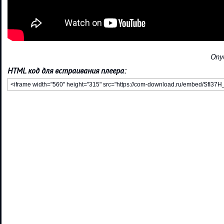
Опу
HTML код для встраивания плеера: