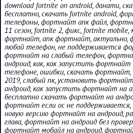
download fortnite on android, данати, 
бесплатно, скачать fortnite android, фо
телефоны, фортнайт апк файл, фортн
11 сезон, fortnite 2, фикс, fortnite mobil
фортнайт, апк фортнайт, актуально,
любой телефон, не поддерживается фо
фортнайт на слабый телефон, фортна
андроид, как, как запустить фортнайт
телефоне, ошибки, скачать фортнайт, 
2019, слабый пк, установить фортнайт
андроид, как запустить фортнайт на а
бесплатно скачать фортнайт на андрои
фортнайт если ос не поддерживается,
новую версию фортнайт на андроид, раб
глава, фортнайт на андроид без провер
фортнайт мобайл на андроид, фортнай