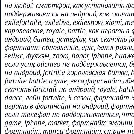
на любой смартфон, как установить ф
поддерживается на андроид, как скачать 
exilefortnite, exilelive, exileshow, xiomi, mei
королевская, royale, battle, как играть
андроид, битва, gameplay, как скачать fo
фортнайт обновление, epic, батл рояль,
геймс, фулхэм, zoom, honor, iphone, huaw
если устройство не поддерживается,
на андроид, fortnite королевская битва, ba
fortnite battle royale, веля,фортнайт обн
скачать fortcraft на андроид, royale, battl
dance, лейн fortnite, 5 сезон, фортнайт 5
играть в фортнайт на андроид, фортн
если телефон не поддерживаеться, что 
game, iphone, market, фортнайт эмоции
фортнайт, типси фортнайт, стрим по