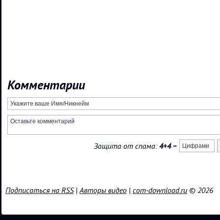
Комментарии
Защита от спама:
4+4
=
Подписаться на RSS
|
Авторы видео
|
com-download.ru
© 2026