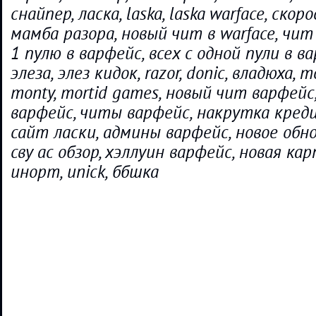
снайпер, ласка, laska, laska warface, скор
мамба разора, новый чит в warface, чит 
1 пулю в варфейс, всех с одной пули в в
элеза, элез кидок, razor, donic, владюха, mo
monty, mortid games, новый чит варфей
варфейс, читы варфейс, накрутка кред
сайт ласки, админы варфейс, новое обн
сву ас обзор, хэллуин варфейс, новая ка
инорт, unick, ббшка