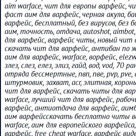
aim warface, чит для европы варфейс, ч
фаст аим для варфейс, черная акула, ба
варфейс, бесплатный, без вирусов, без 
аим, точность, отдача, autoshot, aimbot
для варфейс, варфейс читы, новый чит 
скачать чит для варфейс, антибан по ж
аим для варфейс, warface, ворфейс, elezwar
злез, слез, елез, элиз, гайд, вод, vod, 70 
отряда бессмертные, пвп, пве, pvp, pve,
штурмовик, захват, acr, элитная, корон
чит для варфейс, скачать читы для вар
warface, лучший чит для варфейс, рабо
варфейс, антиотдача для варфейс, аим
аим варфейсскачать бесплатно читы ва
warface, аим для европейского варфейса,
варфейс, free cheat warface, варфейс вид