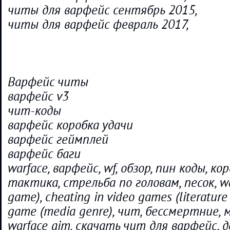
читы для варфейс сентябрь 2015,
читы для варфейс февраль 2017,
Варфейс читы
варфейс v3
чит-коды
варфейс коробка удачи
варфейс геймплей
варфейс баги
warface, варфейс, wf, обзор, пин коды, ко
тактика, стрельба по головам, песок, wa
game), cheating in video games (literature 
game (media genre), чит, бессмертние, 
warface aim, скачать чит для варфейс, 