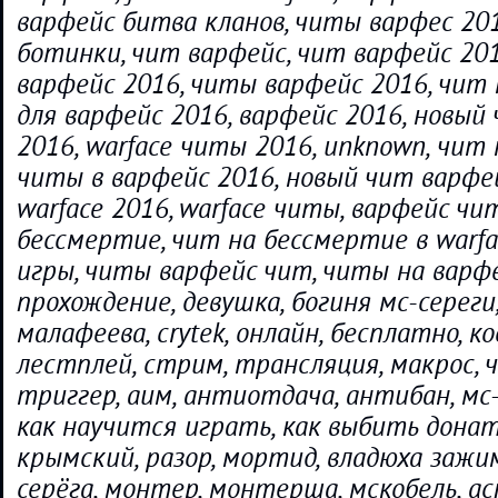
варфейс битва кланов, читы варфес 201
ботинки, чит варфейс, чит варфейс 201
варфейс 2016, читы варфейс 2016, чит 
для варфейс 2016, варфейс 2016, новый
2016, warface читы 2016, unknown, чит 
читы в варфейс 2016, новый чит варфе
warface 2016, warface читы, варфейс чи
бессмертие, чит на бессмертие в warf
игры, читы варфейс чит, читы на варфе
прохождение, девушка, богиня мс-сереги
малафеева, crytek, онлайн, бесплатно, ко
лестплей, стрим, трансляция, макрос, ч
триггер, аим, антиотдача, антибан, мс
как научится играть, как выбить дона
крымский, разор, мортид, владюха зажим
серёга, монтер, монтерша, мскобель, ас