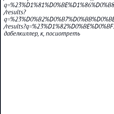
q=%23%D1%81%D0%BE%D1%86%D0%B
/results?
q=%23%D0%B2%D0%B7%D0%BB%D0%B
/results?q=%23%D1%82%D0%BE%D0%BF10, 
дабелкиллер, к, посиотреть