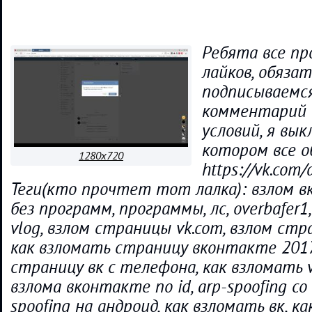
Ребята все пр
лайков, обяза
подписываемся
комментарий 
условий, я вы
котором все о
1280x720
https://vk.com/
Теги(кто прочтет тот лалка): взлом вк, 
без программ, программы, лс, overbafer1, 
vlog, взлом страницы vk.com, взлом ст
как взломать страницу вконтакте 2017
страницу вк с телефона, как взломать 
взлома вконтакте по id, arp-spoofing со
spoofing на андроид, как взломать вк, к