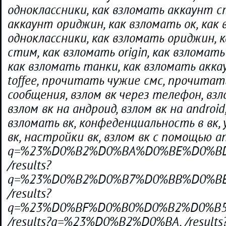
одноклассники, как взломать аккаунт с
аккаунт ориджин, как взломать ок, как
одноклассники, как взломать ориджин, 
стим, как взломать origin, как взломать 
как взломать танки, как взломать аккау
toffee, прочитать чужие смс, прочитат
сообщения, взлом вк через телефон, взл
взлом вк на андроид, взлом вк на android
взломать вк, конфеденциальность в вк,
вк, настройки вк, взлом вк с помощью and
q=%23%D0%B2%D0%BA%D0%BE%D0%B
/results?
q=%23%D0%B2%D0%B7%D0%BB%D0%B
/results?
q=%23%D0%BF%D0%B0%D0%B2%D0%B
/results?q=%23%D0%B2%D0%BA, /results