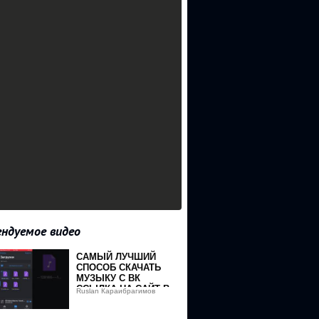
ндуемое видео
САМЫЙ ЛУЧШИЙ
СПОСОБ СКАЧАТЬ
МУЗЫКУ С ВК
ССЫЛКА НА САЙТ В
Ruslan Караибрагимов
ОПИСАНИИ
ПРИЯТНОГО