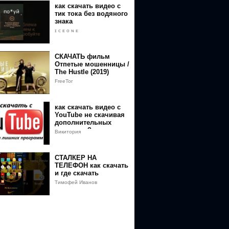
ПРОСЛУШИВАНИЯ
как скачать видео с
тик тока без водяного
знака
ɪ ᴄ ᴇ ᴏ ɴ ᴇ
СКАЧАТЬ фильм
Отпетые мошенницы /
The Hustle (2019)
FreeTor
как скачать видео с
YouTube не скачивая
дополнительных
программ?
Викитория
СТАЛКЕР НА
ТЕЛЕФОН как скачать
и где скачать
Тимофей Иванов