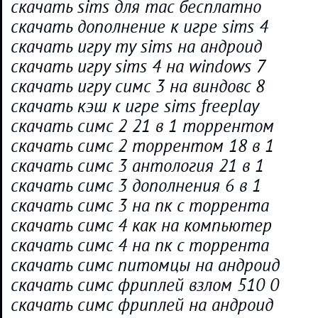
скачать sims для mac бесплатно
скачать дополнение к игре sims 4
скачать игру my sims на андроид
скачать игру sims 4 на windows 7
скачать игру симс 3 на виндовс 8
скачать кэш к игре sims freeplay
скачать симс 2 21 в 1 торрентом
скачать симс 2 торрентом 18 в 1
скачать симс 3 антология 21 в 1
скачать симс 3 дополнения 6 в 1
скачать симс 3 на пк с торрента
скачать симс 4 как на компьютер
скачать симс 4 на пк с торрента
скачать симс питомцы на андроид
скачать симс фриплей взлом 510 0
скачать симс фриплей на андроид