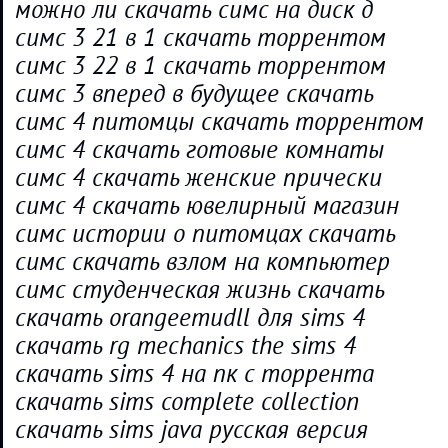
можно ли скачать симс на диск д
симс 3 21 в 1 скачать торрентом
симс 3 22 в 1 скачать торрентом
симс 3 вперед в будущее скачать
симс 4 питомцы скачать торрентом
симс 4 скачать готовые комнаты
симс 4 скачать женские прически
симс 4 скачать ювелирный магазин
симс истории о питомцах скачать
симс скачать взлом на компьютер
симс студенческая жизнь скачать
скачать orangeemudll для sims 4
скачать rg mechanics the sims 4
скачать sims 4 на пк с торрента
скачать sims complete collection
скачать sims java русская версия