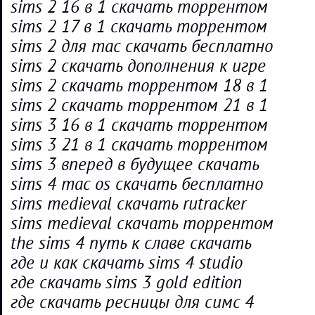
sims 2 16 в 1 скачать торрентом
sims 2 17 в 1 скачать торрентом
sims 2 для mac скачать бесплатно
sims 2 скачать дополнения к игре
sims 2 скачать торрентом 18 в 1
sims 2 скачать торрентом 21 в 1
sims 3 16 в 1 скачать торрентом
sims 3 21 в 1 скачать торрентом
sims 3 вперед в будущее скачать
sims 4 mac os скачать бесплатно
sims medieval скачать rutracker
sims medieval скачать торрентом
the sims 4 путь к славе скачать
где и как скачать sims 4 studio
где скачать sims 3 gold edition
где скачать ресницы для симс 4