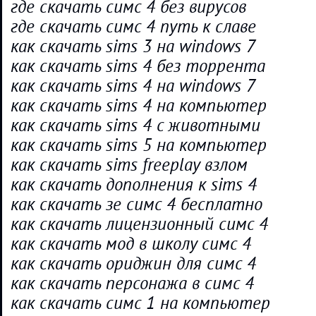
где скачать симс 4 без вирусов
где скачать симс 4 путь к славе
как скачать sims 3 на windows 7
как скачать sims 4 без торрента
как скачать sims 4 на windows 7
как скачать sims 4 на компьютер
как скачать sims 4 с животными
как скачать sims 5 на компьютер
как скачать sims freeplay взлом
как скачать дополнения к sims 4
как скачать зе симс 4 бесплатно
как скачать лицензионный симс 4
как скачать мод в школу симс 4
как скачать ориджин для симс 4
как скачать персонажа в симс 4
как скачать симс 1 на компьютер