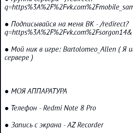
q=https%3A%2F%2Fvk.com%2Fmobile_sam
● Подписывайся на меня ВК - /redirect?
q=https%3A%2F%2Fvk.com%2Fsorgon14&v
● Мой ник в игре: Bartolomeo_Allen ( Я
сервере )
● МОЯ АППАРАТУРА
● Телефон - Redmi Note 8 Pro
● Запись с экрана - AZ Recorder