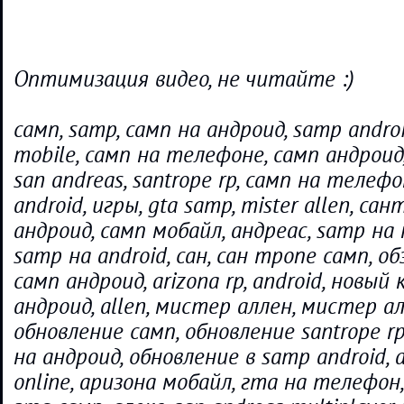
Оптимизация видео, не читайте :)
самп, samp, самп на андроид, samp andro
mobile, самп на телефоне, самп андроид, 
san andreas, santrope rp, самп на телефо
android, игры, gta samp, mister allen, са
андроид, самп мобайл, андреас, samp на 
samp на android, сан, сан тропе самп, об
самп андроид, arizona rp, android, новы
андроид, allen, мистер аллен, мистер ал
обновление самп, обновление santrope r
на андроид, обновление в samp android, a
online, аризона мобайл, гта на телефон, 