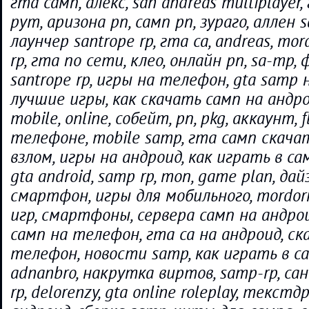
гта самп, алекс, san andreas multiplayer,
рут, аризона рп, самп рп, зураго, аллен 
лаунчер santrope rp, гта са, andreas, mordo
rp, гта по сети, клео, онлайн рп, sa-mp,
santrope rp, игры на телефон, gta samp
лучшие игры, как скачать самп на андро
mobile, online, собейт, рп, pkg, аккаунт, fl
телефоне, mobile samp, гта самп скачать
взлом, игры на андроид, как играть в с
gta android, samp rp, топ, game plan, дай
смартфон, игры для мобильного, mordorr
игр, смартфоны, сервера самп на андрои
самп на телефон, гта са на андроид, ск
телефон, новости samp, как играть в сам
adnanbro, накрутка виртов, samp-rp, сан 
rp, delorenzy, gta online roleplay, текст