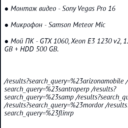
● Монтаж видео - Sony Vegas Pro 16
● Микрофон - Samson Meteor Mic
● Мой ПК - GTX 1060, Xeon E3 1230 v2, 
GB + HDD 500 GB.
/results?search_query=%23arizonamobile /
search_query=%23santroperp /results?
search_query=%23samp /results?search_q
/results?search_query=%23mordor /results
search_query=%23flinrp