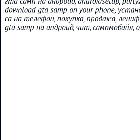
гта самп на андроид, androidsetup, party
download gta samp on your phone, устан
са на телефон, покупка, продажа, лениф
gta samp на андроид, чит, сампмобайл, 