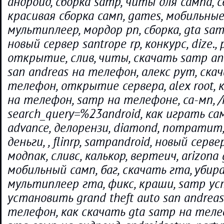
андроид, сборка samp, читы для сампа, с
красивая сборка самп, games, мобильные
мультиплеер, мордор рп, сборка, gta samp
новый сервер santrope rp, конкурс, dize.,
открытие, слив, читы, скачать samp and
san andreas на телефон, алекс рут, ска
телефон, открытие сервера, alex root, 
на телефон, samp на телефоне, са-мп, /r
search_query=%23android, как играть са
advance, делорензи, diamond, потратит,
деньги, , flinrp, sampandroid, новый серве
модпак, сливс, калькор, вертеич, arizona g
мобильный самп, баг, скачать гта, убир
мультиплеер гта, фикс, краши, samp уста
установить grand theft auto san andrea
телефон, как скачать gta samp на теле