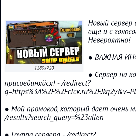
Новый сервер в
еще и с голос
Невероятно!
● ВАЖНАЯ И
1280x720
● Сервер на к
присоединяйся! - /redirect?
q=https%3A%2F%2Fclck.ru%2FJkq2y&v=P
● Мой промокод, который дает очень мн
/results?search_query=%23allen
● Группа сервера - /redirect?