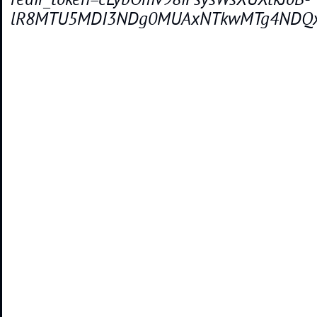
lR8MTU5MDI3NDg0MUAxNTkwMTg4NDQx&q