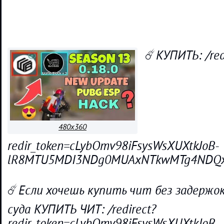
☄️КУПИТЬ: /red
480x360
redir_token=cLybOmv98iFsysWsXUXtkJoB-
lR8MTU5MDI3NDg0MUAxNTkwMTg4NDQx&q
☄️Если хочешь купить чит без задержок
суда КУПИТЬ ЧИТ: /redirect?
redir_token=cLybOmv98iFsysWsXUXtkJoB-