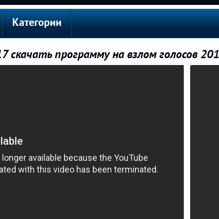
Категории
17 скачать программу на взлом голосов 201