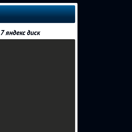
7 яндекс диск