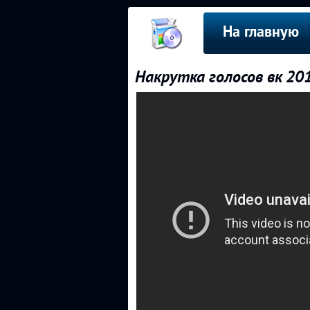
На главную
Накрутка голосов вк 20