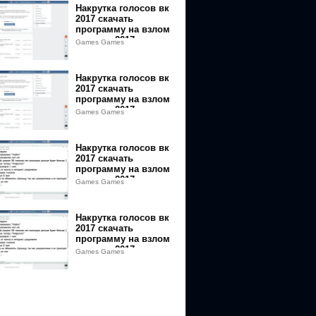
Накрутка голосов вк
2017 скачать
программу на взлом
голосов 2017 яндекс
Games Games
диск
Накрутка голосов вк
2017 скачать
программу на взлом
голосов 2017 яндекс
Games Games
диск
Накрутка голосов вк
2017 скачать
программу на взлом
голосов 2017 яндекс
Games Games
диск
Накрутка голосов вк
2017 скачать
программу на взлом
голосов 2017 яндекс
Games Games
диск