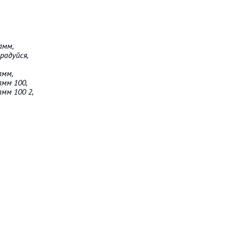
амм,
радуйся,
амм,
амм 100,
амм 100 2,