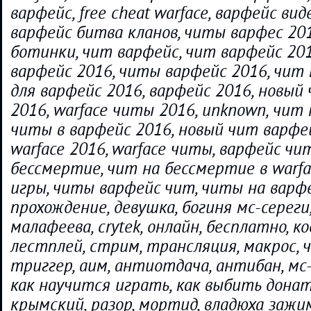
варфейс, free cheat warface, варфейс вид
варфейс битва кланов, читы варфес 201
ботинки, чит варфейс, чит варфейс 201
варфейс 2016, читы варфейс 2016, чит 
для варфейс 2016, варфейс 2016, новый
2016, warface читы 2016, unknown, чит 
читы в варфейс 2016, новый чит варфе
warface 2016, warface читы, варфейс чи
бессмертие, чит на бессмертие в warf
игры, читы варфейс чит, читы на варфе
прохождение, девушка, богиня мс-сереги
малафеева, crytek, онлайн, бесплатно, ко
лестплей, стрим, трансляция, макрос, ч
триггер, аим, антиотдача, антибан, мс
как научится играть, как выбить дона
крымский, разор, мортид, владюха зажим