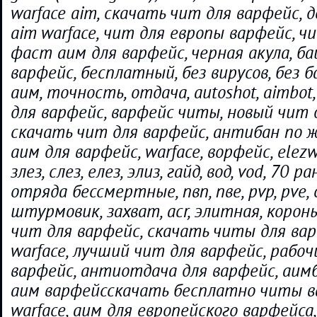
warface aim, скачать чит для варфейс, 
aim warface, чит для европы варфейс, ч
фаст аим для варфейс, черная акула, ба
варфейс, бесплатный, без вирусов, без 
аим, точность, отдача, autoshot, aimbot
для варфейс, варфейс читы, новый чит 
скачать чит для варфейс, антибан по ж
аим для варфейс, warface, ворфейс, elezwar
злез, слез, елез, элиз, гайд, вод, vod, 70 
отряда бессмертные, пвп, пве, pvp, pve,
штурмовик, захват, acr, элитная, корон
чит для варфейс, скачать читы для вар
warface, лучший чит для варфейс, рабо
варфейс, антиотдача для варфейс, аим
аим варфейсскачать бесплатно читы ва
warface, аим для европейского варфейса,