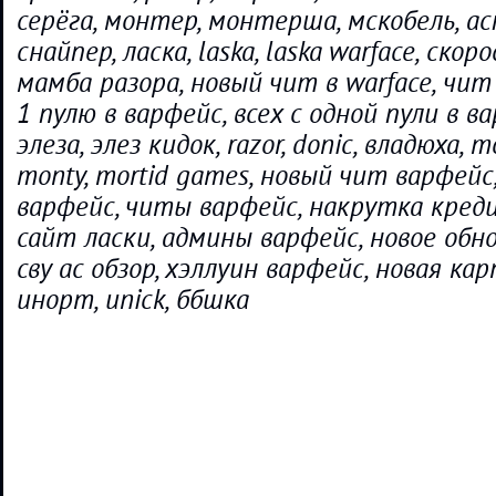
серёга, монтер, монтерша, мскобель, ас
снайпер, ласка, laska, laska warface, скор
мамба разора, новый чит в warface, чит 
1 пулю в варфейс, всех с одной пули в в
элеза, элез кидок, razor, donic, владюха, mo
monty, mortid games, новый чит варфей
варфейс, читы варфейс, накрутка кред
сайт ласки, админы варфейс, новое обн
сву ас обзор, хэллуин варфейс, новая ка
инорт, unick, ббшка