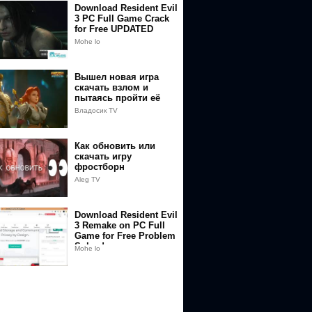
Download Resident Evil
3 PC Full Game Crack
for Free UPDATED
Mohe lo
Вышел новая игра
скачать взлом и
пытаясь пройти её
Владосик TV
Как обновить или
скачать игру
фростборн
Aleg TV
Download Resident Evil
3 Remake on PC Full
Game for Free Problem
Solved
Mohe lo