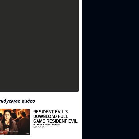
ндуемое видео
RESIDENT EVIL 3
DOWNLOAD FULL
GAME RESIDENT EVIL
3 CRACK RE3
Mohe lo
DOWNLOAD RESI