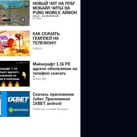
НОВЫЙ ЧИТ НА ПУБГ
МОБАЙЛ ЧИТЫ НА
PUBG MOBILE АЙФОН
IOS ANDROID
KАИН
ЭМУЛЯТОР БЕЗ БАНА
ОБНОВЛЕНИЕ 2020
БАГ
КАК СКАЧАТЬ
ГЕМПЛЕЙ НА
ТЕЛЕФОН!!!
AiMaN
Майнкрафт 1.16 PE
адское обновление на
телефон скачать
бесплатно
sektet 88
Скачать приложение
1хбет. Приложение
1XBET android
Рабочая ссылка Бонусы