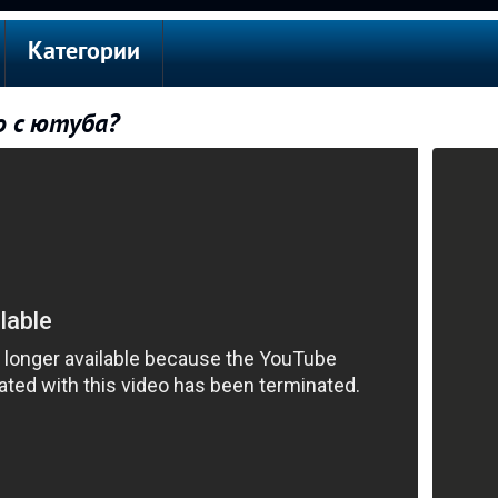
Категории
о с ютуба?