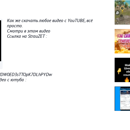
Как же скачать любое видео с YouTUBE, всё
просто.
Смотри в этом видео
Ссылка на StrauZET :
UCzIDW0ED3sTTOpK7DLhPYDw
део с ютуба :