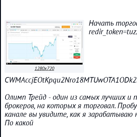
Начать торгова
redir_token=tuz
1280x720
CWMAccjEOtKpqu2Nro18MTUwOTA1ODk2NE
Олимп Трейд - один из самых лучших и 
брокеров, на которых я торговал. Проб
канале вы увидите, как я зарабатываю 
По какой